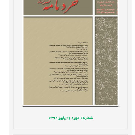
شماره
1
دوره
26
پاییز
1399