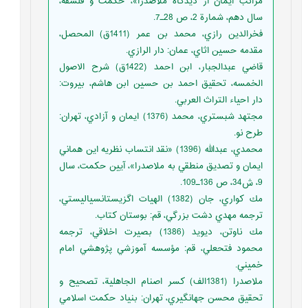
مراتب ايمان از ديدگاه ملاصدرا»، حكمت و فلسفه،
سال دهم، شمارة 2، ص 28ـ7.
فخرالدين رازي، محمد بن عمر (1411ق)‌ ‌المحصل،
مقدمه حسين اثاي، عمان: دار الرازي.
قاضي عبدالجبار، ابن احمد (1422ق) شرح الاصول
الخمسه، تحقيق احمد بن حسين ابن هاشم، بيروت:
دار احياء التراث العربي.
مجتهد شبستري، محمد (1376) ايمان و آزادي، تهران:
طرح نو.
محمدي، عبدالله (1396) «نقد انتساب نظريه اين هماني
ايمان و تصديق منطقي به ملاصدرا»، آيين حكمت، سال
9، ش34، ص 136ـ109.
مك كواري، جان (1382) الهيات اگزيستانسياليستي،
ترجمه مهدي دشت بزرگي، قم: بوستان كتاب.
مك ناوتن، ديويد (1386) بصيرت اخلاقي، ترجمه
محمود فتحعلي، قم: مؤسسه آموزشي پژوهشي امام
خميني.
ملاصدرا (1381الف) كسر اصنام الجاهلية، تصحيح و
تحقيق محسن جهانگيري، تهران: بنياد حكمت اسلامي