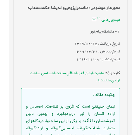
محورهای موضوعی
:
ملاصدراپژوهی و اندیشۀ حکمت متعالیه
*
1
مهدی زمانی
1
- دانشگاه پیام نور
تاریخ دریافت : 1399/02/15
تاریخ پذیرش : 1399/04/29
تاریخ انتشار : 1399/11/08
کلید واژه
:
ماهيت ايمان فعل اخلاقي ساحت احساسي ساحت
ارادي ملاصدرا
,
چکیده مقاله
:
ايمان حقيقتي است كه افزون بر شناخت، احساس و
اراده انسان را نيز دربرميگيرد و بهمين دليل
انديشمندان با تأكيد بر يكي از اين ساحتها، ديدگاههاي
متفاوت شناخت‌گروانه، احساس‌گروانه و اراده‌گروانه