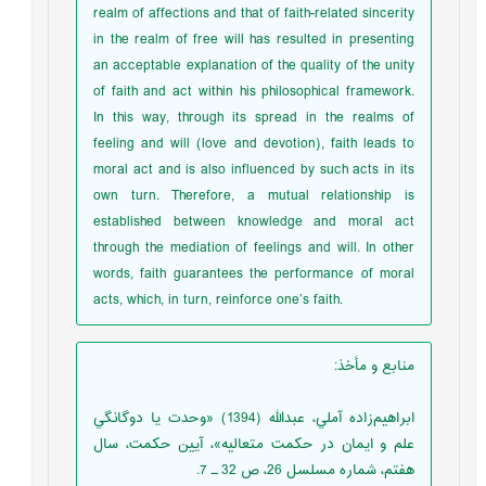
realm of affections and that of faith-related sincerity
in the realm of free will has resulted in presenting
an acceptable explanation of the quality of the unity
of faith and act within his philosophical framework.
In this way, through its spread in the realms of
feeling and will (love and devotion), faith leads to
moral act and is also influenced by such acts in its
own turn. Therefore, a mutual relationship is
established between knowledge and moral act
through the mediation of feelings and will. In other
words, faith guarantees the performance of moral
acts, which, in turn, reinforce one’s faith.
منابع و مأخذ
:
ابراهيم‌زاده آملي، عبدالله (1394) «وحدت يا دوگانگي
علم و ايمان در حكمت متعاليه»، آيين حكمت، سال
هفتم، شماره مسلسل 26، ص 32 ـ 7.