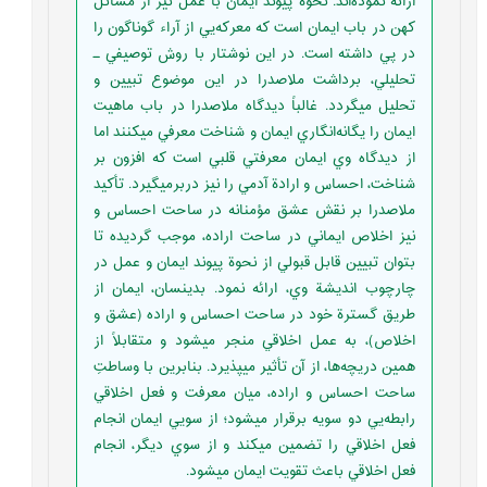
ارائه نموده‌اند. نحوة پيوند ايمان با عمل نيز از مسائل
كهن در باب ايمان است كه معركه‌يي از آراء گوناگون را
در پي داشته است. در اين نوشتار با روش توصيفي ـ
تحليلي، برداشت ملاصدرا در اين موضوع تبيين و
تحليل ميگردد. غالباً ديدگاه ملاصدرا در باب ماهيت
ايمان را يگانه‌انگاري ايمان و شناخت معرفي ميكنند اما
از ديدگاه وي ايمان معرفتي قلبي است كه افزون بر
شناخت، احساس و ارادة آدمي را نيز دربرميگيرد. تأكيد
ملاصدرا بر نقش عشق مؤمنانه در ساحت احساس و
نيز اخلاص ايماني در ساحت اراده، موجب گرديده تا
بتوان تبيين قابل قبولي از نحوة پيوند ايمان و عمل در
چارچوب انديشة وي، ارائه نمود. بدينسان، ايمان از
طريق گسترة خود در ساحت احساس و اراده (عشق و
اخلاص)، به عمل اخلاقي منجر ميشود و متقابلاً از
همين دريچه‌ها، از آن تأثير ميپذيرد. بنابرين با وساطتِ
ساحت احساس و اراده، ميان معرفت و فعل اخلاقي
رابطه‌يي دو سويه برقرار ميشود؛ از سويي ايمان انجام
فعل اخلاقي را تضمين ميكند و از سوي ديگر، انجام
فعل اخلاقي باعث تقويت ايمان ميشود.