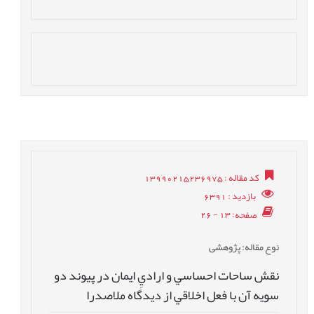
کد مقاله
: 13990215236975
بازدید
: 6391
صفحه
: 13 - 26
نوع مقاله
: پژوهشی
نقش ساحات احساسي و اراديِ ايمان در پيوند دو
سويه آن با فعل اخلاقي از ديدگاه ملاصدرا