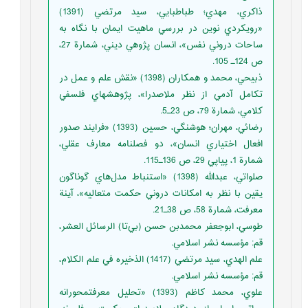
ذاكري، مهدي؛ طباطبايي، سيد مرتضي (1391)
«رويكردي نوين در بررسي ماهيت ايمان با نگاه به
ساحات دروني نفس»، انسان پژوهي ديني، شمارة 27،
ص 124ـ 105.
ذبيحي، محمد و همكاران (1398) «نقش علم و عمل در
تكامل آدمي از نظر ملاصدرا»، پژوهشهاي فلسفي
كلامي، شمارة 79، ص 23ـ5.
رضائي، مهران؛ هوشنگي، حسين (1393) «فرايند صدور
افعال اختياري انسان»، دو فصلنامه معارف عقلي،
شمارة 1، پياپي 29، ص 136ـ115.
صلواتي، عبدالله (1398) «استنباط مدل‌هاي گوناگون
يقين با نظر به امكانات دروني حكمت متعاليه»، آينة
معرفت، شمارة 58، ص 38ـ21.
طوسي، ابوجعفر محمدبن حسن (بي‌تا) الرسائل العشر،
قم: مؤسسه نشر اسلامي.
علم الهدي، سيد مرتضي (1417) الذخيره في علم الكلام،
قم: مؤسسه نشر اسلامي.
علوي، محمد كاظم (1393) «تحليل معرفتمحورانه