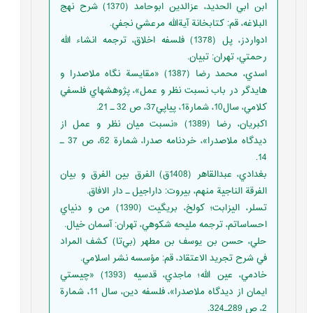
ابن ابي الحديد، عزالدين ابوحامد (1370) شرح نهج
البلاغه، ‌قم: كتابخانة آيةالله مرعشي نجفي.
ادواردز، پل (1378) فلسفه اخلاق، ترجمه انشاء الله
رحمتي، تهران: تبيان.
اسدي، محمد رضا (1387) «مقايسة نگاه ملاصدرا و
هايدگر در باب نسبت نظر و عمل»، پژوهشهاي فلسفي
كلامي، سال10، شمارة1، پياپي37، ص 32 ـ 21.
اكبريان، رضا (1389) «نسبت ميان نظر و عمل از
ديدگاه ملاصدرا»، خردنامه صدرا، شمارة 62، ص 37 ـ
14.
بغدادي، عبدالقاهر (1408ق) الفرق بين الفرق و بيان
الفرقة الناجية منهم، بيروت: داراجيل ـ دار الافاق.
تسلر، اليزابت؛ كولخ، بريگيت (1390) من و دنياي
احساساتم، ترجمه مليحه شكوهي، تهران: آسمان خيال.
حلي، حسن بن يوسف بن مطهر (بي‌تا) كشف المراد
في شرح تجريد الاعتقاد، قم: مؤسسه نشر اسلامي.
خادمي، عين الله؛ ماجدي، قدسيه (1393) «چيستي
ايمان از ديدگاه ملاصدرا»، فلسفه دين، سال 11، شمارة
2، ص 289ـ324.